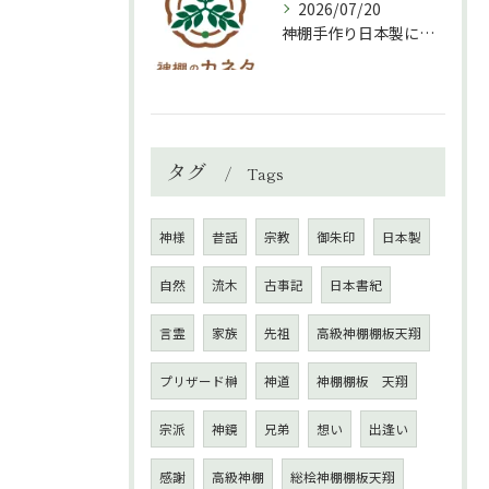
2026/07/20
神棚手作り日本製について
タグ
Tags
神様
昔話
宗教
御朱印
日本製
自然
流木
古事記
日本書紀
言霊
家族
先祖
高級神棚棚板天翔
プリザード榊
神道
神棚棚板 天翔
宗派
神鏡
兄弟
想い
出逢い
感謝
高級神棚
総桧神棚棚板天翔