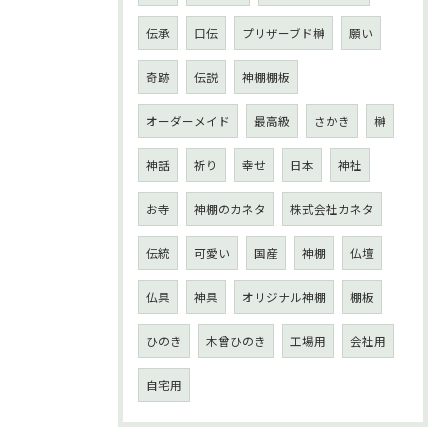
伝承
口伝
プリザーブド榊
願い
奇跡
伝説
神棚棚板
オーダーメイド
最高級
さかき
榊
神話
祈り
幸せ
日本
神社
お寺
神棚のカネタ
株式会社カネタ
伝統
可愛い
国産
神棚
仏壇
仏具
神具
オリジナル神棚
棚板
ひのき
木曾ひのき
工場用
会社用
自宅用