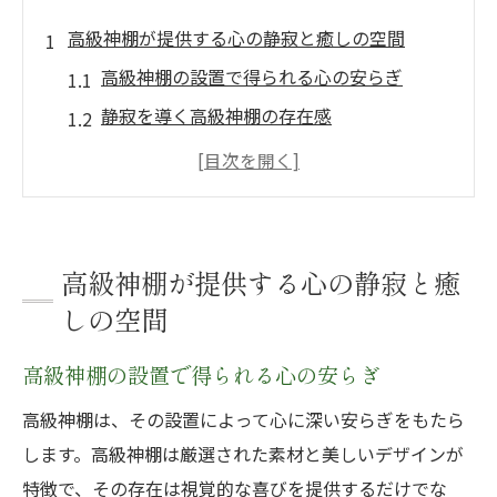
高級神棚が提供する心の静寂と癒しの空間
高級神棚の設置で得られる心の安らぎ
静寂を導く高級神棚の存在感
高級神棚が心に与える癒しの理由
神聖な空間を作り出す高級神棚の配置
高級神棚を通じた心のバランス回復
日常に溶け込む高級神棚の精神的影響
高級神棚が提供する心の静寂と癒
高級神棚の木目がもたらす視覚と心への安らぎ
しの空間
高級神棚の木目が生む視覚的な調和
高級神棚の設置で得られる心の安らぎ
自然の美が宿る高級神棚の木材
高級神棚は、その設置によって心に深い安らぎをもたら
視覚的癒しを提供する高級神棚の細部
します。高級神棚は厳選された素材と美しいデザインが
木目の美しさが心に与える影響
特徴で、その存在は視覚的な喜びを提供するだけでな