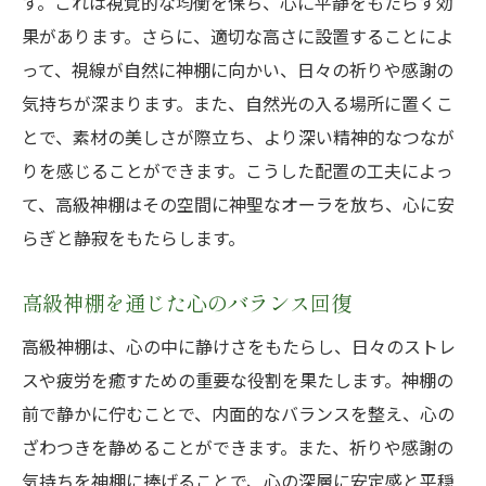
す。これは視覚的な均衡を保ち、心に平静をもたらす効
高級神棚がもたらす空間の上質感
果があります。さらに、適切な高さに設置することによ
洗練された生活空間を演出する高級神棚
って、視線が自然に神棚に向かい、日々の祈りや感謝の
高級神棚とインテリアの調和
気持ちが深まります。また、自然光の入る場所に置くこ
とで、素材の美しさが際立ち、より深い精神的なつなが
生活空間に高級感を与える神棚の配置
りを感じることができます。こうした配置の工夫によっ
神棚が生活空間に与えるエレガンス
て、高級神棚はその空間に神聖なオーラを放ち、心に安
高級神棚が引き立てる空間のデザイン
らぎと静寂をもたらします。
高級神棚を通じた心のバランス回復
高級神棚は、心の中に静けさをもたらし、日々のストレ
スや疲労を癒すための重要な役割を果たします。神棚の
前で静かに佇むことで、内面的なバランスを整え、心の
ざわつきを静めることができます。また、祈りや感謝の
気持ちを神棚に捧げることで、心の深層に安定感と平穏