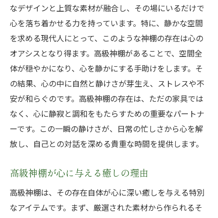
高級神棚による日常のストレス軽減
なデザインと上質な素材が融合し、その場にいるだけで
心を落ち着かせる力を持っています。特に、静かな空間
神棚が創る静けさへの誘い
を求める現代人にとって、このような神棚の存在は心の
高級神棚で感じる日常の静寂
オアシスとなり得ます。高級神棚があることで、空間全
高級神棚が創り出す心に響く特別な空間
体が穏やかになり、心を静かにする手助けをします。そ
高級神棚がもたらす精神的な変化
の結果、心の中に自然と静けさが芽生え、ストレスや不
特別な空間を演出する高級神棚の役割
安が和らぐのです。高級神棚の存在は、ただの家具では
心に響く空間を作り出す高級神棚
なく、心に静寂と調和をもたらすための重要なパートナ
高級神棚の存在が生む居心地の良さ
ーです。この一瞬の静けさが、日常の忙しさから心を解
心を満たす高級神棚の空間デザイン
放し、自己との対話を深める貴重な時間を提供します。
高級神棚が創る心の安らぎスポット
高級神棚が心に与える癒しの理由
職人技が輝く高級神棚の美しさとその効果
高級神棚は、その存在自体が心に深い癒しを与える特別
職人の技術が光る高級神棚の制作過程
なアイテムです。まず、厳選された素材から作られるそ
高級神棚に施された細部へのこだわり