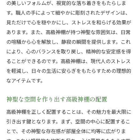
の美しいフォルムが、視覚的な落ち着きをもたらしま
美しい仕上げが生む高級神棚の魅力
す。職人の手によって細やかに彫刻されたデザインは、
職人技が作り出す高級神棚の芸術性
見ただけで心を穏やかにし、ストレスを和らげる効果が
高級神棚に込められた職人の思い
あります。また、高級神棚が持つ神聖な雰囲気は、日常
職人の手が生み出す高級神棚の魔法
の喧騒から心を解放し、静寂の瞬間を提供します。これ
高級神棚とともに過ごす心穏やかなひととき
により、心のバランスを取り戻し、精神的な安定感を得
ることができるのです。高級神棚は、現代人のストレス
高級神棚がもたらす穏やかな時間の過ごし
を軽減し、日々の生活に安らぎをもたらすための理想的
方
なアイテムです。
心和む高級神棚との休日の過ごし方
高級神棚と共に過ごす日常の安らぎ
神聖な空間を作り出す高級神棚の配置
心が落ち着く高級神棚とのひととき
高級神棚を正しく配置することは、その魅力を最大限に
高級神棚が心に与える日常の癒し
引き出す鍵となります。まず、空間の中心に配置するこ
高級神棚を通じたリラックスタイムの提案
とで、その神聖な存在感が部屋全体に均等に広がりま
高級神棚の魅力が引き出す生活空間の洗練