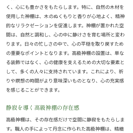
高級神棚の木目パターンが生む静寂
く、心にも豊かさをもたらします。特に、自然の木材を
視覚と心を満たす高級神棚の魅力
使用した神棚は、木のぬくもりと香りが心地よく、精神
厳選素材で実現する高級神棚の神秘的な魅力
的なリラクゼーションを促進します。神棚が置かれた空
高級神棚の素材選びがもたらす特別感
間は、自然と調和し、心の中に静けさを育む場所と変わ
神秘を感じる高級神棚の素材へのこだわり
ります。日々の忙しさの中で、心の平穏を取り戻すため
の重要なポイントとなります。高級神棚の設置は、単な
高級神棚に込められた素材の物語
る装飾ではなく、心の健康を支えるための大切な要素と
選び抜かれた素材が生む高級感
して、多くの人々に支持されています。これにより、祈
高級神棚の素材が作り出す癒しの効果
りや瞑想の時間がより意味深いものとなり、心の充実感
厳選素材で実現する高級神棚の美しさ
を感じることができます。
日常の喧騒を忘れる高級神棚の静けさの力
高級神棚がもたらす日常からの解放
静寂を導く高級神棚の存在感
静寂を提供する高級神棚のデザイン
高級神棚は、その存在感だけで空間に静寂をもたらしま
心を静める高級神棚の魅力
す。職人の手によって丹念に作られた高級神棚は、精緻