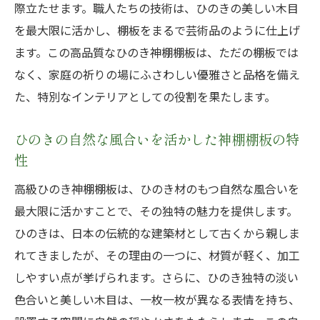
際立たせます。職人たちの技術は、ひのきの美しい木目
家庭の祈りの場に最適な文様の選び方
を最大限に活かし、棚板をまるで芸術品のように仕上げ
ひのき神棚棚板のデザインに込められた伝
ます。この高品質なひのき神棚棚板は、ただの棚板では
統
なく、家庭の祈りの場にふさわしい優雅さと品格を備え
特別な空間を彩る吉祥文様の効果
た、特別なインテリアとしての役割を果たします。
家庭に特別な祈りの場を提供する高級ひのき神
棚棚板の力
ひのきの自然な風合いを活かした神棚棚板の特
祈りの気持ちを高めるひのき神棚棚板の設
性
置方法
高級ひのき神棚棚板は、ひのき材のもつ自然な風合いを
家庭での使用に適した高級ひのき神棚棚板
最大限に活かすことで、その独特の魅力を提供します。
の選び方
ひのきは、日本の伝統的な建築材として古くから親しま
ひのき神棚棚板がもたらす心の安らぎ
れてきましたが、その理由の一つに、材質が軽く、加工
特別な祈りの場を設けるための神棚棚板
しやすい点が挙げられます。さらに、ひのき独特の淡い
家庭の空間を格調高くするひのき神棚棚板
色合いと美しい木目は、一枚一枚が異なる表情を持ち、