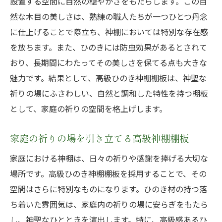
設置する空間に自然の穏やかさをもたらします。この自
神聖な空間にふさわしいひのき神棚棚板の
然な木目の美しさは、熟練の職人たちが一つひとつ丹念
特徴
に仕上げることで際立ち、神棚においては特別な存在感
職人の魂が込められた高級ひのき神棚棚板の彫
を放ちます。また、ひのきには防虫効果があるとされて
刻美
おり、長期間にわたってその美しさを保てる点も大きな
職人技が光るひのき神棚棚板の彫刻
魅力です。結果として、高級ひのき神棚棚板は、神聖な
ひのき材に施された緻密な彫刻の魅力
祈りの場にふさわしい、自然と調和した特性を持つ棚板
家庭に特別な空間を提供する彫刻美
として、家庭の祈りの空間を格上げします。
彫刻技法が生むひのき神棚棚板の高級感
ひのき神棚棚板の彫刻が引き立つ家庭の空
家庭の祈りの場を引き立てる高級神棚棚板
間
家庭における神棚は、日々の祈りや感謝を捧げる大切な
職人の技術が詰まった彫刻の選び方
場所です。高級ひのき神棚棚板を採用することで、その
自然のモチーフと調和する高級ひのき神棚棚板
空間はさらに特別なものになります。ひのき材の持つ落
の魅力
ち着いた雰囲気は、家庭内の祈りの場に安らぎをもたら
自然を感じさせるひのき神棚棚板のデザイ
し、神聖なひとときを演出します。特に、高級感あるひ