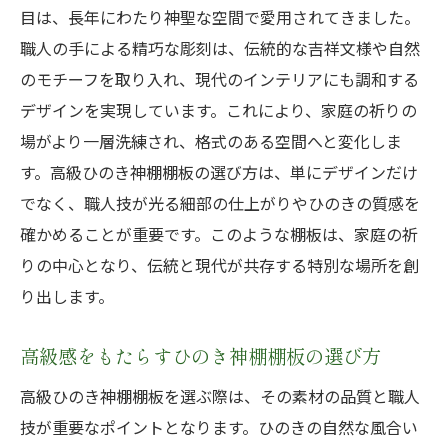
目は、長年にわたり神聖な空間で愛用されてきました。
祈りの場を格調高く演出するひのき神棚棚
職人の手による精巧な彫刻は、伝統的な吉祥文様や自然
板
のモチーフを取り入れ、現代のインテリアにも調和する
家庭に調和をもたらすひのき神棚棚板の選
デザインを実現しています。これにより、家庭の祈りの
び方
場がより一層洗練され、格式のある空間へと変化しま
ひのき神棚棚板の選び方初心者でも分かるポイ
す。高級ひのき神棚棚板の選び方は、単にデザインだけ
ント
でなく、職人技が光る細部の仕上がりやひのきの質感を
ひのき神棚棚板初心者向け選び方ガイド
確かめることが重要です。このような棚板は、家庭の祈
初めてでも安心なひのき神棚棚板の選び方
りの中心となり、伝統と現代が共存する特別な場所を創
初心者が知っておくべきひのき材の特性
り出します。
最適なひのき神棚棚板選びの基本
高級感をもたらすひのき神棚棚板の選び方
初心者でも理解できる神棚棚板の選び方
高級ひのき神棚棚板を選ぶ際は、その素材の品質と職人
ひのき神棚棚板選びで失敗しないためのポ
技が重要なポイントとなります。ひのきの自然な風合い
イント