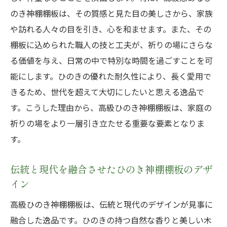
ン
のき神棚棚板は、その質感と見た目の美しさから、家族
や訪れる人々の目を引き、心を和ませます。また、その
モチーフが引き立つ高級ひのき神棚棚板の
棚板に込められた職人の技と工夫が、祈りの場にさらな
選び方
る価値を与え、日常の中で特別な時間を過ごすことを可
ひのき材の自然美を活かした神棚棚板
能にします。ひのきの優れた耐久性により、長く愛用で
自然のモチーフがもたらす心の癒し
きるため、世代を超えて大切にしたいと思える逸品で
家庭を彩るひのき神棚棚板の自然な魅力
す。こうした理由から、高級ひのき神棚棚板は、家庭の
自然素材とモチーフが融合する神棚棚板
祈りの場をより一層引き立たせる重要な要素となりま
格調高い家庭の神聖な空間を演出する高級ひの
す。
き神棚棚板
家庭に格調をもたらすひのき神棚棚板
伝統と現代を融合させたひのき神棚棚板のデザ
イン
神聖な空間に最適な高級ひのき神棚棚板
ひのき材が引き立つ家庭の神聖な空間
高級ひのき神棚棚板は、伝統と現代のデザインが見事に
融合した逸品です。ひのきの持つ自然な香りと美しい木
高級感あふれる神棚棚板の設置ポイント