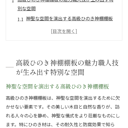
別な空間
神聖な空間を演出する高級ひのき神棚棚板
職人の技が光るひのき神棚棚板の美しさ
ひのきの自然な風合いを活かした神棚棚板
の特性
家庭の祈りの場を引き立てる高級神棚棚板
高級ひのき神棚棚板の魅力職人技
伝統と現代を融合させたひのき神棚棚板の
が生み出す特別な空間
デザイン
神聖な空間を演出する高級ひのき神棚棚板
高級感をもたらすひのき神棚棚板の選び方
ひのき材の美しさと職人技が融合した神棚棚板
高級ひのき神棚棚板は、神聖な空間を演出するために欠
の選び方
かせない要素です。その美しい木目と自然な香りが、訪
ひのき材の特徴を活かした神棚棚板の選び
れる人々の心を静め、神聖な儀式をより荘厳なものにし
方
ます。特にひのき材は、その耐久性と防腐効果で知ら