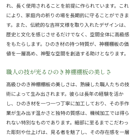
れ、長く使用されることを前提に作られています。これ
職人技が際立つ神棚棚板のポイント
により、家庭内の祈りの場を長期的に守ることができま
神棚棚板選びで重視すべきひのき材の美し
す。また、伝統的な吉祥文様を取り入れたデザインは、
さ
歴史と文化を感じさせるだけでなく、空間全体に高級感
祈りの場に最適なひのき神棚棚板の選び方
をもたらします。ひのき材の持つ特質が、神棚棚板の価
自然素材と職人技の調和が生む高級感
値を一層高め、神聖な空間を創造する助けとなります。
家庭の神聖な空間を彩る神棚棚板の選定基
準
職人の技が光るひのき神棚棚板の美しさ
伝統的な吉祥文様が輝く高級ひのき神棚棚板の
高級ひのき神棚棚板の美しさは、熟練した職人たちの技
秘密
術によって生み出されます。彼らは長年の経験を活か
吉祥文様が施されたひのき神棚棚板の魅力
し、ひのき材を一つ一つ丁寧に加工しており、その手作
伝統的なデザインが引き立つ神棚棚板の特
業が生み出す温かさと独特の質感は、機械加工では得ら
徴
れない特別なものであります。細部に至るまでこだわっ
吉祥文様とひのき材の調和が生む美しさ
た彫刻や仕上げは、見る者を魅了し、その存在感を一層