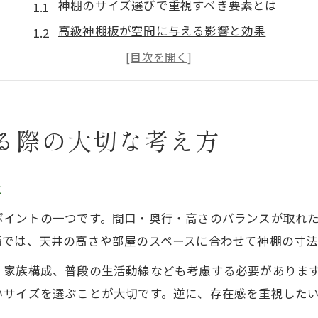
神棚のサイズ選びで重視すべき要素とは
高級神棚板が空間に与える影響と効果
神棚・高級神棚板の適切な高さと寸法
神棚のカネタ流サイズ決定のコツを解説
間口・奥行・高さ別の神棚サイズ基準
る際の大切な考え方
高級神棚板が叶える理想の設置空間
高級神棚板が演出する上質な神棚空間
神棚・高級神棚板の設置で印象が変わる理由
は
神棚板のサイズとデザイン選びのポイント
ポイントの一つです。間口・奥行・高さのバランスが取れ
神棚のカネタが伝える設置空間の最適化法
情では、天井の高さや部屋のスペースに合わせて神棚の寸法
神棚板と神棚本体のバランスを考える秘訣
、家族構成、普段の生活動線なども考慮する必要がありま
自宅に合う神棚はどの寸法が最適か
いサイズを選ぶことが大切です。逆に、存在感を重視した
神棚サイズの最適化で失敗しない選び方