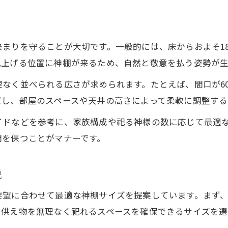
奥行を意識した神棚サイズ最適化の考え方
神棚のカネタ独自の寸法選びポイント
間口・奥行バランスで空間に調和を生む方法
まりを守ることが大切です。一般的には、床からおよそ18
高級神棚板と間口サイズの関係性を探る
見上げる位置に神棚が来るため、自然と敬意を払う姿勢が生
コンパクトな神棚設置に失敗しない秘訣
なく並べられる広さが求められます。たとえば、間口が60
神棚サイズを抑えた設置のメリットと工夫
だし、部屋のスペースや天井の高さによって柔軟に調整する
高級神棚板で実現する省スペース設置術
イドなどを参考に、家族構成や祀る神様の数に応じて最適
神棚・高級神棚板のコンパクト寸法選び
間を保つことがマナーです。
神棚のカネタが提案する省スペース神棚法
狭い場所向け神棚サイズの選定ポイント
説
要望に合わせて最適な神棚サイズを提案しています。まず
、供え物を無理なく祀れるスペースを確保できるサイズを選