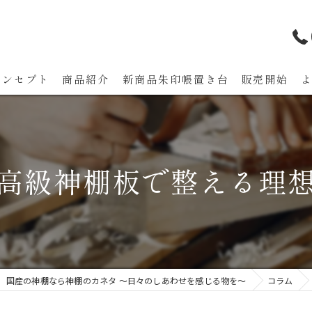
コンセプト
商品紹介
新商品朱印帳置き台 販売開始
代表あいさつ
高級神棚板で整える理
国産の神棚なら神棚のカネタ ～日々のしあわせを感じる物を～
コラム