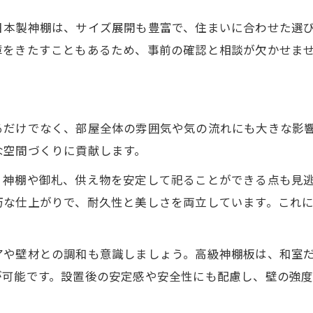
高級神棚板で自宅空間に最適な寸法調整
日本製神棚は、サイズ展開も豊富で、住まいに合わせた選
神棚・高級神棚板の寸法比較と選定基準
障をきたすこともあるため、事前の確認と相談が欠かせま
間口や奥行から考える自宅適合サイズ
神棚のカネタ式・住宅別おすすめ寸法例
サイズ選びと設置マナーのポイント解説
るだけでなく、部屋全体の雰囲気や気の流れにも大きな影
神棚サイズ選びと設置マナーの基本を確認
な空間づくりに貢献します。
高級神棚板で守るべき神棚設置の作法とは
、神棚や御札、供え物を安定して祀ることができる点も見
神棚のカネタが伝える正しいサイズ選定法
巧な仕上がりで、耐久性と美しさを両立しています。これ
神棚・高級神棚板設置のタブーと注意点
寸法とマナーを両立させる配置ポイント
アや壁材との調和も意識しましょう。高級神棚板は、和室
神棚のカネタ流・間口と奥行の選び方
が可能です。設置後の安定感や安全性にも配慮し、壁の強
神棚・高級神棚板の間口選びのコツ解説