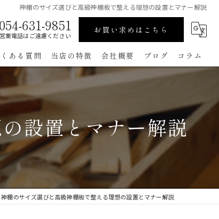
神棚のサイズ選びと高級神棚板で整える理想の設置とマナー解説
054-631-9851
お買い求めはこちら
営業電話はご遠慮ください
よくある質問
当店の特徴
会社概要
ブログ
コラム
高級
ペット用
想の設置とマナー解説
手作り
コンパクト
通販
神棚のサイズ選びと高級神棚板で整える理想の設置とマナー解説