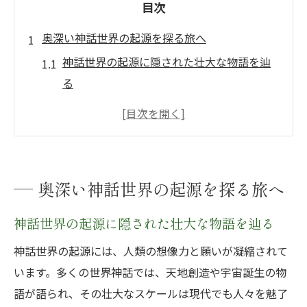
目次
奥深い神話世界の起源を探る旅へ
神話世界の起源に隠された壮大な物語を辿
る
世界の神話が語る始まりの共通点を探究す
る
神話の世界観が生まれた歴史的背景を解説
神話世界の成り立ちと文化の関わりに注目
奥深い神話世界の起源を探る旅へ
神話一覧から見える世界共通のテーマとは
神話世界の起源に隠された壮大な物語を辿る
異文化に共通する神話の背景と秘密
神話世界に共通する価値観やモチーフを考
神話世界の起源には、人類の想像力と願いが凝縮されて
える
います。多くの世界神話では、天地創造や宇宙誕生の物
語が語られ、その壮大なスケールは現代でも人々を魅了
異文化の神話に現れる楽園や理想郷の象徴