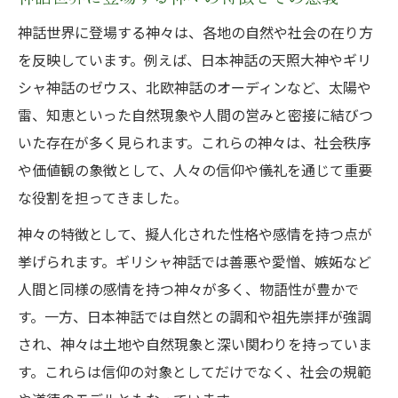
神話世界に登場する神々は、各地の自然や社会の在り方
を反映しています。例えば、日本神話の天照大神やギリ
シャ神話のゼウス、北欧神話のオーディンなど、太陽や
雷、知恵といった自然現象や人間の営みと密接に結びつ
いた存在が多く見られます。これらの神々は、社会秩序
や価値観の象徴として、人々の信仰や儀礼を通じて重要
な役割を担ってきました。
神々の特徴として、擬人化された性格や感情を持つ点が
挙げられます。ギリシャ神話では善悪や愛憎、嫉妬など
人間と同様の感情を持つ神々が多く、物語性が豊かで
す。一方、日本神話では自然との調和や祖先崇拝が強調
され、神々は土地や自然現象と深い関わりを持っていま
す。これらは信仰の対象としてだけでなく、社会の規範