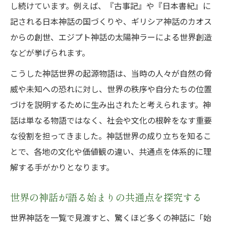
し続けています。例えば、『古事記』や『日本書紀』に
神話が伝える人間と自然の関係の秘密を解
記される日本神話の国づくりや、ギリシア神話のカオス
明
からの創世、エジプト神話の太陽神ラーによる世界創造
世界神話に見る英雄譚と伝承の共通性につ
などが挙げられます。
いて
こうした神話世界の起源物語は、当時の人々が自然の脅
神話世界における神々の役割と文化的意義
威や未知への恐れに対し、世界の秩序や自分たちの位置
とは
づけを説明するために生み出されたと考えられます。神
神話が語る世界観と現代への影響
話は単なる物語ではなく、社会や文化の根幹をなす重要
神話世界の構造が現代作品に与えた影響を
な役割を担ってきました。神話世界の成り立ちを知るこ
探る
とで、各地の文化や価値観の違い、共通点を体系的に理
神話に登場する楽園や世界観の再解釈につ
解する手がかりとなります。
いて
神話の物語が現代の文化や価値観に息づく
世界の神話が語る始まりの共通点を探究する
理由
世界神話を一覧で見渡すと、驚くほど多くの神話に「始
神話世界に影響を受けた現代の創作物の特