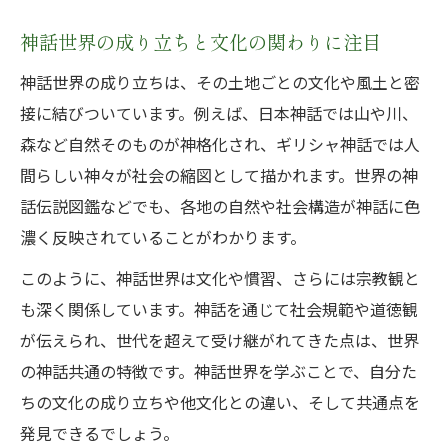
解説
神話世界の楽園が象徴する文化的背景につ
神話世界の成り立ちと文化の関わりに注目
いて
神話世界の成り立ちは、その土地ごとの文化や風土と密
神話に見る始まりと終わりのモチーフの考
接に結びついています。例えば、日本神話では山や川、
察
森など自然そのものが神格化され、ギリシャ神話では人
楽園神話の一覧から見る世界観の多様性と
間らしい神々が社会の縮図として描かれます。世界の神
共通点
話伝説図鑑などでも、各地の自然や社会構造が神話に色
濃く反映されていることがわかります。
このように、神話世界は文化や慣習、さらには宗教観と
も深く関係しています。神話を通じて社会規範や道徳観
が伝えられ、世代を超えて受け継がれてきた点は、世界
の神話共通の特徴です。神話世界を学ぶことで、自分た
ちの文化の成り立ちや他文化との違い、そして共通点を
発見できるでしょう。