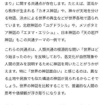
まり」に関する共通点が存在します。たとえば、混沌か
徴
ら秩序が生まれる「カオス神話」や、神々が天地を分け
神話世界の思想が社会や教育に与える役割
る物語、洪水による世界の再生などが世界各地で語られ
とは
ています。北欧神話の『ユグドラシル』や、メソポタミ
世界の神々や英雄譚に迫る真実
ア神話の『エヌマ・エリシュ』、日本神話の『天の岩戸
神話世界に登場する神々の特徴とその意義
神話』もこの共通テーマの一例です。
英雄譚が描く神話世界の道徳と社会秩序を
これらの共通点は、人類共通の根源的な問い「世界はど
解説
う始まったのか」を反映しており、各文化が自然現象や
神話一覧から選ぶ世界的な英雄とその共通
人間の営みを説明するために神話を用いたことがうかが
性
えます。特に「世界の神話面白い」と感じるのは、異な
神話における神と人間の関係性の変遷を考
る土地や民族でも似た構造の神話が見られるからこそで
察
しょう。世界の神話を比較することで、普遍的な人間の
思考や価値観が浮き彫りになります。
神話世界の英雄譚が現代に与える影響とは
なぜ神話世界には似た物語が生まれるのか