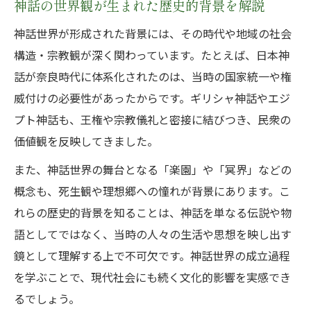
神話の世界観が生まれた歴史的背景を解説
神話世界の物語が共通化する要因を紐解く
神話世界が形成された背景には、その時代や地域の社会
神話に見られる楽園や始まりの象徴の意味
構造・宗教観が深く関わっています。たとえば、日本神
とは
話が奈良時代に体系化されたのは、当時の国家統一や権
神話世界で語られる創世神話の相似点を探
威付けの必要性があったからです。ギリシャ神話やエジ
る
プト神話も、王権や宗教儀礼と密接に結びつき、民衆の
世界の神話に共通するモチーフの由来と考
価値観を反映してきました。
察
また、神話世界の舞台となる「楽園」や「冥界」などの
神話世界が時空を超えて似る理由を解説す
概念も、死生観や理想郷への憧れが背景にあります。こ
る
れらの歴史的背景を知ることは、神話を単なる伝説や物
神話世界における楽園や始まりの象徴
語としてではなく、当時の人々の生活や思想を映し出す
神話世界が描く楽園や理想郷の特徴を整理
鏡として理解する上で不可欠です。神話世界の成立過程
する
を学ぶことで、現代社会にも続く文化的影響を実感でき
始まりの神話に込められた世界観と意味を
るでしょう。