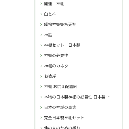
開運 神棚
臼と杵
総桧神棚棚板天翔
神話
神棚セット 日本製
神棚の必要性
神棚のカネタ
お彼岸
神棚 お供え配置図
本物の日本製神棚の必要性 日本製 神棚 購入理由
日本の神話の事実
完全日本製神棚セット
他の人のための祈り