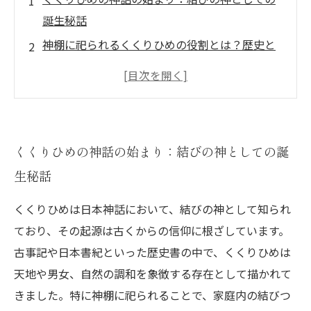
誕生秘話
神棚に祀られるくくりひめの役割とは？歴史と
信仰の中核を探る
くくりひめがもたらす結びつきの力：家庭と地
域繁栄の象徴
伝統的な祭礼でのくくりひめの祈り：神棚を通
くくりひめの神話の始まり：結びの神としての誕
じた地域の絆
生秘話
現代に息づくくくりひめ信仰：神棚の文化的意
義と未来への展望
くくりひめは日本神話において、結びの神として知られ
くくりひめの神格とは？日本神話における結び
ており、その起源は古くからの信仰に根ざしています。
の女神の魅力
古事記や日本書紀といった歴史書の中で、くくりひめは
天地や男女、自然の調和を象徴する存在として描かれて
神棚設置のポイントとくくりひめの祀り方：正
きました。特に神棚に祀られることで、家庭内の結びつ
しい信仰の実践法