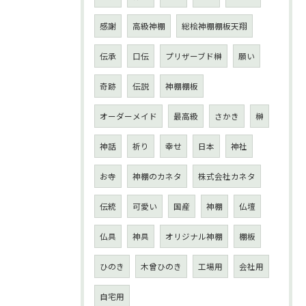
感謝
高級神棚
総桧神棚棚板天翔
伝承
口伝
プリザーブド榊
願い
奇跡
伝説
神棚棚板
オーダーメイド
最高級
さかき
榊
神話
祈り
幸せ
日本
神社
お寺
神棚のカネタ
株式会社カネタ
伝統
可愛い
国産
神棚
仏壇
仏具
神具
オリジナル神棚
棚板
ひのき
木曾ひのき
工場用
会社用
自宅用