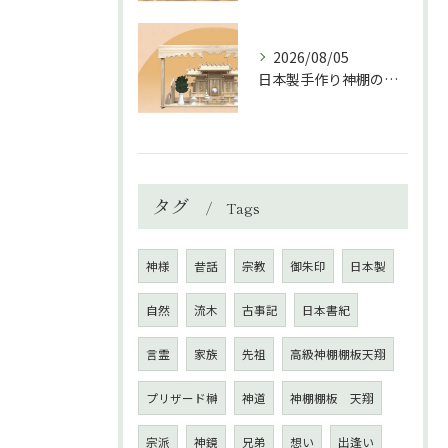
2026/08/05
日本製手作り神棚の魅力と選び方ガイド
タグ
Tags
神様
昔話
宗教
御朱印
日本製
自然
流木
古事記
日本書紀
言霊
家族
先祖
高級神棚棚板天翔
プリザード榊
神道
神棚棚板 天翔
宗派
神鏡
兄弟
想い
出逢い