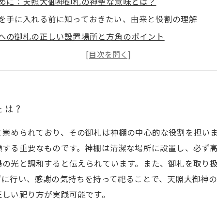
めに：天照大御神御札の神聖な意味とは？
を手に入れる前に知っておきたい、由来と役割の理解
への御札の正しい設置場所と方角のポイント
を祀る際の具体的な手順と日々の手入れ方法
方を守ることで得られる精神的な安定と加護の実感
者でも安心！御札と神棚のお手入れよくあるQ&A
め：天照大御神御札を正しく祀ることで得られる恩恵と心
とは？
て崇められており、その御札は神棚の中心的な役割を担い
願する重要なものです。神棚は清潔な場所に設置し、必ず
陽の光と調和すると伝えられています。また、御札を取り
ずに行い、感謝の気持ちを持って祀ることで、天照大御神
正しい祀り方が実践可能です。