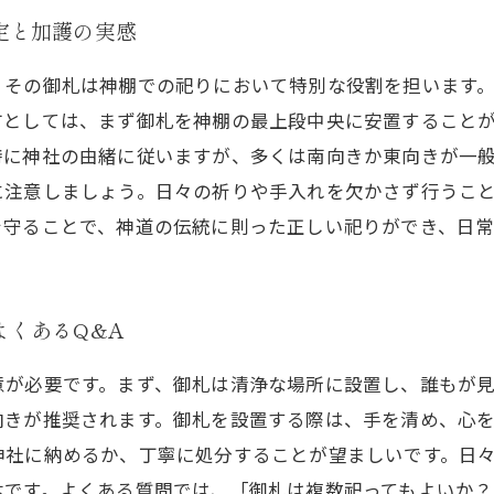
定と加護の実感
、その御札は神棚での祀りにおいて特別な役割を担います
方としては、まず御札を神棚の最上段中央に安置すること
特に神社の由緒に従いますが、多くは南向きか東向きが一
に注意しましょう。日々の祈りや手入れを欠かさず行うこ
を守ることで、神道の伝統に則った正しい祀りができ、日
よくあるQ&A
意が必要です。まず、御札は清浄な場所に設置し、誰もが
向きが推奨されます。御札を設置する際は、手を清め、心
神社に納めるか、丁寧に処分することが望ましいです。日
本です。よくある質問では、「御札は複数祀ってもよいか