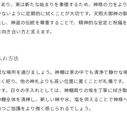
であり、東は新たな始まりを象徴するため、神様の力をよ
かないように定期的に拭くことが大切です。天照大御神の
践し、神道の伝統を尊重することで、精神的な安定と祝福
な向き合い方と言えます。
入れ方法
潔な場所を選びましょう。神棚は家の中でも清浄で静かな
尊く祀り、他の神札よりも高い位置に置くことが礼儀です
です。日々の手入れとしては、神棚周りの埃を丁寧に拭き
神棚全体を清掃し、新しい榊や水、塩を供えることで神様
持つご加護をより強く感じられるでしょう。