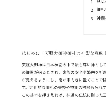
はじ
御札
神棚
御札
祀り
初心
まと
はじめに：天照大御神御札の神聖な意味
天照大御神は日本神話の中で最も尊い神とし
の御霊が宿るとされ、家族の安全や繁栄を祈
が見えるようにし、南か東向きに置くことで
す。定期的な御札の交換や神棚の掃除も忘れ
この基本を押さえれば、神道の伝統に則った