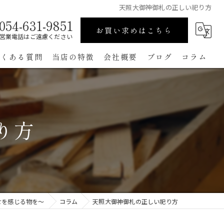
天照大御神御札の正しい祀り方
054-631-9851
お買い求めはこちら
営業電話はご遠慮ください
よくある質問
当店の特徴
会社概要
ブログ
コラム
高級
ペット用
り方
手作り
コンパクト
通販
せを感じる物を～
コラム
天照大御神御札の正しい祀り方