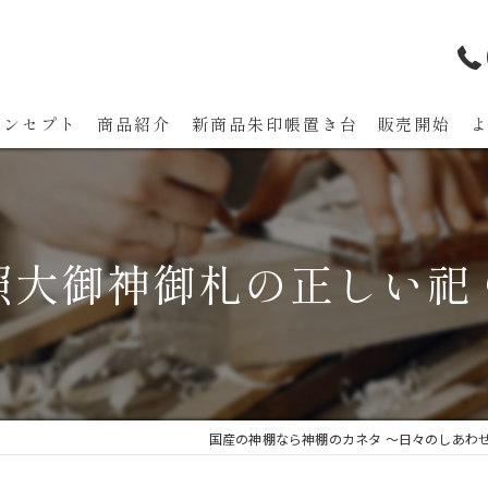
コンセプト
商品紹介
新商品朱印帳置き台 販売開始
代表あいさつ
照大御神御札の正しい祀
国産の神棚なら神棚のカネタ ～日々のしあわ