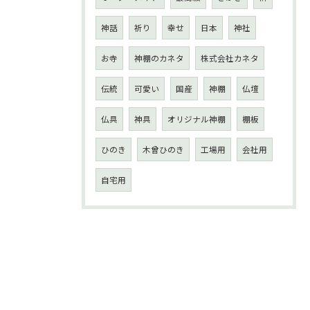
神話
祈り
幸せ
日本
神社
お寺
神棚のカネタ
株式会社カネタ
伝統
可愛い
国産
神棚
仏壇
仏具
神具
オリジナル神棚
棚板
ひのき
木曾ひのき
工場用
会社用
自宅用