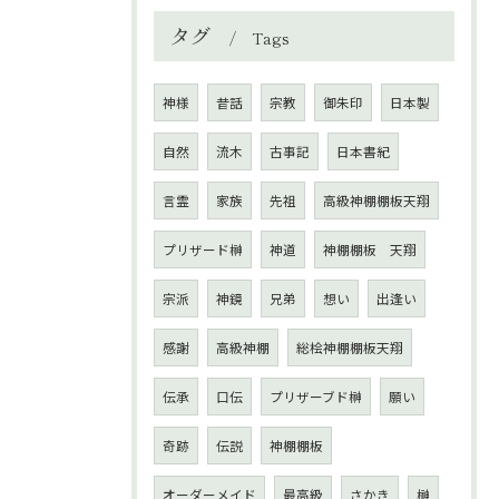
タグ
Tags
神様
昔話
宗教
御朱印
日本製
自然
流木
古事記
日本書紀
言霊
家族
先祖
高級神棚棚板天翔
プリザード榊
神道
神棚棚板 天翔
宗派
神鏡
兄弟
想い
出逢い
感謝
高級神棚
総桧神棚棚板天翔
伝承
口伝
プリザーブド榊
願い
奇跡
伝説
神棚棚板
オーダーメイド
最高級
さかき
榊