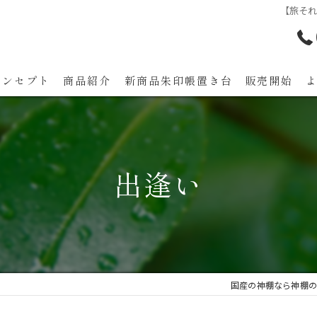
【旅そ
コンセプト
商品紹介
新商品朱印帳置き台 販売開始
代表あいさつ
出逢い
国産の神棚なら神棚の