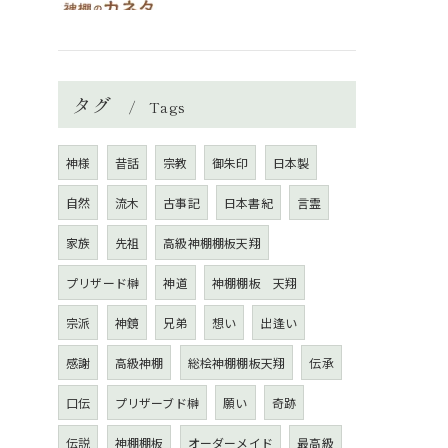
タグ
Tags
神様
昔話
宗教
御朱印
日本製
自然
流木
古事記
日本書紀
言霊
家族
先祖
高級神棚棚板天翔
プリザード榊
神道
神棚棚板 天翔
宗派
神鏡
兄弟
想い
出逢い
感謝
高級神棚
総桧神棚棚板天翔
伝承
口伝
プリザーブド榊
願い
奇跡
伝説
神棚棚板
オーダーメイド
最高級