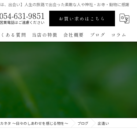
れは、出会い】人生の旅路で出会った素敵な人や神社・お寺・動物に感謝
054-631-9851
お買い求めはこちら
営業電話はご遠慮ください
よくある質問
当店の特徴
会社概要
ブログ
コラム
高級
ペット用
手作り
コンパクト
通販
カネタ ～日々のしあわせを感じる物を～
ブログ
出逢い