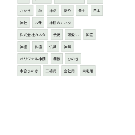
さかき
榊
神話
祈り
幸せ
日本
神社
お寺
神棚のカネタ
株式会社カネタ
伝統
可愛い
国産
神棚
仏壇
仏具
神具
オリジナル神棚
棚板
ひのき
木曾ひのき
工場用
会社用
自宅用