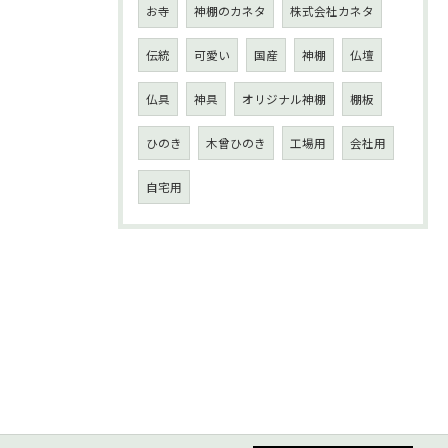
お寺
神棚のカネタ
株式会社カネタ
伝統
可愛い
国産
神棚
仏壇
仏具
神具
オリジナル神棚
棚板
ひのき
木曾ひのき
工場用
会社用
自宅用