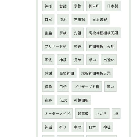
神様
昔話
宗教
御朱印
日本製
自然
流木
古事記
日本書紀
言霊
家族
先祖
高級神棚棚板天翔
プリザード榊
神道
神棚棚板 天翔
宗派
神鏡
兄弟
想い
出逢い
感謝
高級神棚
総桧神棚棚板天翔
伝承
口伝
プリザーブド榊
願い
奇跡
伝説
神棚棚板
オーダーメイド
最高級
さかき
榊
神話
祈り
幸せ
日本
神社