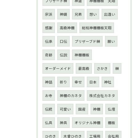
プリザード榊
神道
神棚棚板 天翔
宗派
神鏡
兄弟
想い
出逢い
感謝
高級神棚
総桧神棚棚板天翔
伝承
口伝
プリザーブド榊
願い
奇跡
伝説
神棚棚板
オーダーメイド
最高級
さかき
榊
神話
祈り
幸せ
日本
神社
お寺
神棚のカネタ
株式会社カネタ
伝統
可愛い
国産
神棚
仏壇
仏具
神具
オリジナル神棚
棚板
ひのき
木曾ひのき
工場用
会社用