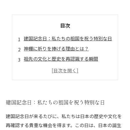
目次
建国記念日：私たちの祖国を祝う特別な日
神棚に祈りを捧げる理由とは？
祖先の文化と歴史を再認識する瞬間
神々との繋がりを深める祈りの時間
国の繁栄と平和を願う心の在り方
建国記念日に捧げる神棚の役割とは
日本の未来を祈る大切な時間を共に
建国記念日：私たちの祖国を祝う特別な日
建国記念日が来るたびに、私たちは日本の歴史や文化を
再確認する貴重な機会を得ます。この日は、日本の誕生