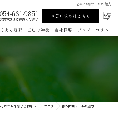
春の神棚セールの魅力
054-631-9851
お買い求めはこちら
営業電話はご遠慮ください
よくある質問
当店の特徴
会社概要
ブログ
コラム
高級
ペット用
手作り
コンパクト
通販
のしあわせを感じる物を～
ブログ
春の神棚セールの魅力