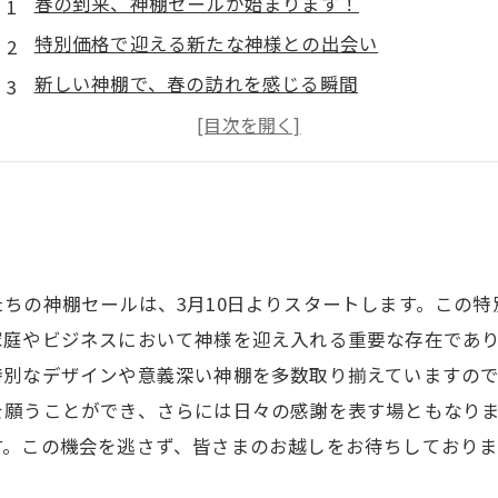
春の到来、神棚セールが始まります！
特別価格で迎える新たな神様との出会い
新しい神棚で、春の訪れを感じる瞬間
特別デザインの神棚も！選べる楽しみ
心を込めたお手入れで、繁栄を願いましょう
大切な家庭や商売の神様を迎える意味
あなたのお気に入りの神棚を見つけ、この春を祝おう
ちの神棚セールは、3月10日よりスタートします。この
家庭やビジネスにおいて神様を迎え入れる重要な存在であ
特別なデザインや意義深い神棚を多数取り揃えていますの
を願うことができ、さらには日々の感謝を表す場ともなり
す。この機会を逃さず、皆さまのお越しをお待ちしておりま