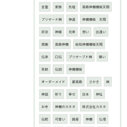
言霊
家族
先祖
高級神棚棚板天翔
プリザード榊
神道
神棚棚板 天翔
宗派
神鏡
兄弟
想い
出逢い
感謝
高級神棚
総桧神棚棚板天翔
伝承
口伝
プリザーブド榊
願い
奇跡
伝説
神棚棚板
オーダーメイド
最高級
さかき
榊
神話
祈り
幸せ
日本
神社
お寺
神棚のカネタ
株式会社カネタ
伝統
可愛い
国産
神棚
仏壇