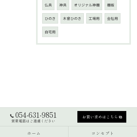
仏具
神具
オリジナル神棚
棚板
ひのき
木曾ひのき
工場用
会社用
自宅用
054-631-9851
お買い求めはこちら
営業電話はご遠慮ください
ホーム
コンセプト