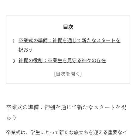
目次
卒業式の準備：神棚を通じて新たなスタートを
祝おう
神棚の役割：卒業生を見守る神々の存在
伝統と革新：神棚が卒業式にもたらす新しい視
点
卒業生への願い：神棚に込めた希望と感謝
家族の絆を深める卒業式：神棚の力を借りて
卒業式の準備：神棚を通じて新たなスタートを祝
神棚を通じて伝承される卒業式の文化
おう
未来を見据えて：神棚が導く次世代の成長
卒業式は、学生にとって新たな旅立ちを迎える重要なイ