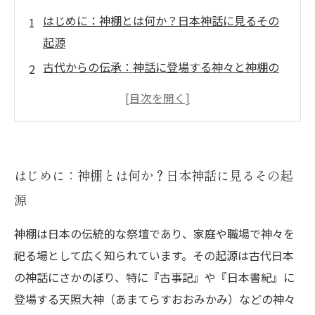
はじめに：神棚とは何か？日本神話に見るその
起源
古代からの伝承：神話に登場する神々と神棚の
関係
歴史の中で変わる神棚の役割とその意味
家庭と社会に根付く神棚文化の形成過程
神棚が映す日本人の精神文化と信仰の深層
はじめに：神棚とは何か？日本神話に見るその起
現代に受け継がれる神棚の霊的伝統とその意義
源
まとめ：日本神話と歴史が教える神棚の本質と
神棚は日本の伝統的な祭壇であり、家庭や職場で神々を
未来への展望
祀る場として広く知られています。その起源は古代日本
の神話にさかのぼり、特に『古事記』や『日本書紀』に
登場する天照大神（あまてらすおおみかみ）などの神々