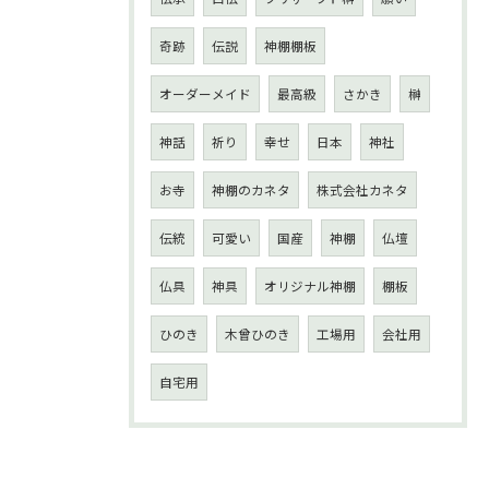
奇跡
伝説
神棚棚板
オーダーメイド
最高級
さかき
榊
神話
祈り
幸せ
日本
神社
お寺
神棚のカネタ
株式会社カネタ
伝統
可愛い
国産
神棚
仏壇
仏具
神具
オリジナル神棚
棚板
ひのき
木曾ひのき
工場用
会社用
自宅用