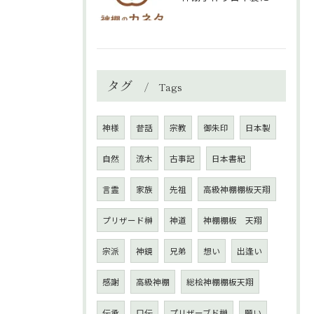
タグ
Tags
神様
昔話
宗教
御朱印
日本製
自然
流木
古事記
日本書紀
言霊
家族
先祖
高級神棚棚板天翔
プリザード榊
神道
神棚棚板 天翔
宗派
神鏡
兄弟
想い
出逢い
感謝
高級神棚
総桧神棚棚板天翔
伝承
口伝
プリザーブド榊
願い