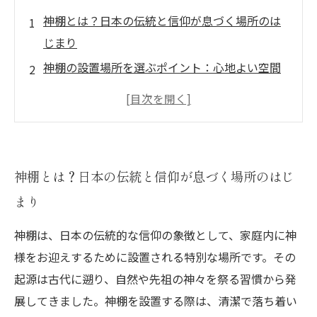
神棚とは？日本の伝統と信仰が息づく場所のは
じまり
神棚の設置場所を選ぶポイント：心地よい空間
作りの基礎
照明や周囲環境で変わる！神様を迎える空間の
工夫とは
毎日のお手入れで清浄なエネルギーを保つ秘訣
神棚とは？日本の伝統と信仰が息づく場所のはじ
神棚がもたらす精神的な豊かさと暮らしへの調
まり
和
心安らぐ神棚空間の完成：実際に試してみた工
神棚は、日本の伝統的な信仰の象徴として、家庭内に神
夫と感想
様をお迎えするために設置される特別な場所です。その
起源は古代に遡り、自然や先祖の神々を祭る習慣から発
まとめ：神棚で神様を迎える、心地よい空間づ
展してきました。神棚を設置する際は、清潔で落ち着い
くりの全ステップ