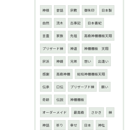
神様
昔話
宗教
御朱印
日本製
自然
流木
古事記
日本書紀
言霊
家族
先祖
高級神棚棚板天翔
プリザード榊
神道
神棚棚板 天翔
宗派
神鏡
兄弟
想い
出逢い
感謝
高級神棚
総桧神棚棚板天翔
伝承
口伝
プリザーブド榊
願い
奇跡
伝説
神棚棚板
オーダーメイド
最高級
さかき
榊
神話
祈り
幸せ
日本
神社