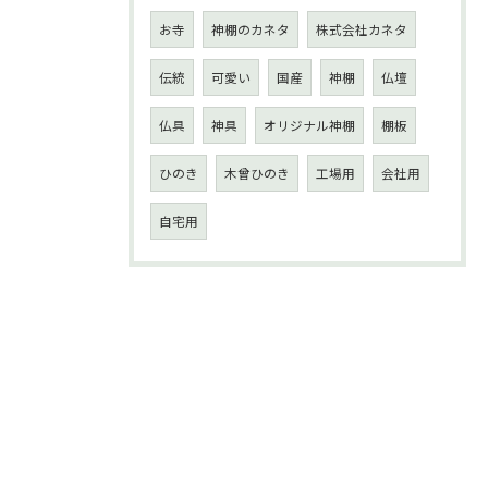
お寺
神棚のカネタ
株式会社カネタ
伝統
可愛い
国産
神棚
仏壇
仏具
神具
オリジナル神棚
棚板
ひのき
木曾ひのき
工場用
会社用
自宅用