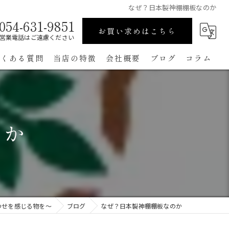
なぜ？日本製神棚棚板なのか
054-631-9851
お買い求めはこちら
営業電話はご遠慮ください
よくある質問
当店の特徴
会社概要
ブログ
コラム
高級
ペット用
のか
手作り
コンパクト
通販
わせを感じる物を～
ブログ
なぜ？日本製神棚棚板なのか