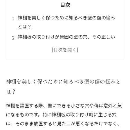
目次
神棚を美しく保つために知るべき壁の傷の悩み
とは？
神棚板の取り付けが原因の壁の穴、その正しい
見極め方
初心者でもできる！壁の小さな穴を目立たなく
する補修材の選び方
実践解説：神棚板をしっかり固定しながら穴を
神棚を美しく保つために知るべき壁の傷の悩みと
隠す補修テクニック
は？
壁の傷を補修して神棚の美しさを長持ちさせる
完全ガイド
神棚を設置する際、壁にできる小さな穴や傷は意外と気
補修しないとどうなる？壁の穴が神棚に与える
になるものです。特に神棚板の取り付け時に生じる穴
影響とは
は、そのまま放置すると見た目が悪くなるだけでなく、