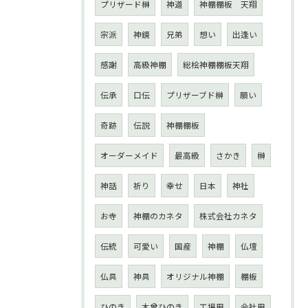
プリザード榊
神道
神棚棚板 天翔
宗派
神鏡
兄弟
想い
出逢い
感謝
高級神棚
総桧神棚棚板天翔
伝承
口伝
プリザーブド榊
願い
奇跡
伝説
神棚棚板
オーダーメイド
最高級
さかき
榊
神話
祈り
幸せ
日本
神社
お寺
神棚のカネタ
株式会社カネタ
伝統
可愛い
国産
神棚
仏壇
仏具
神具
オリジナル神棚
棚板
ひのき
木曾ひのき
工場用
会社用