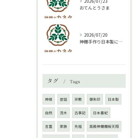
2026/07/23
おてんとうさま
2026/07/20
神棚手作り日本製について
タグ
Tags
神様
昔話
宗教
御朱印
日本製
自然
流木
古事記
日本書紀
言霊
家族
先祖
高級神棚棚板天翔