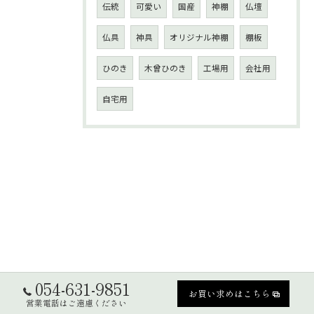
伝統
可愛い
国産
神棚
仏壇
仏具
神具
オリジナル神棚
棚板
ひのき
木曾ひのき
工場用
会社用
自宅用
054-631-9851
お買い求めはこちら
営業電話はご遠慮ください