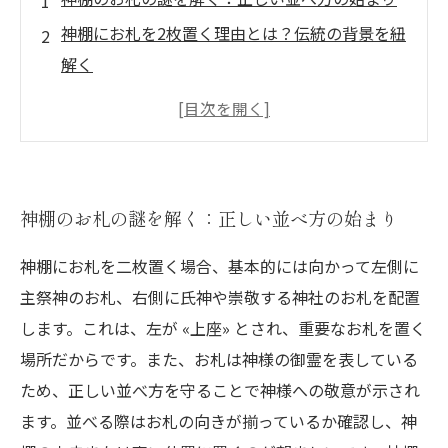
神棚にお札を2枚置く理由とは？伝統の背景を紐
解く
初めてでも安心！神棚のお札の基本的な並べ方
ガイド
なぜ並べ方が重要？神様への敬意と祈りの深ま
り
神棚のお札の謎を解く：正しい並べ方の始まり
まとめ：今日から実践できる神棚のお札の正し
い置き方
神棚にお札を二枚置く場合、基本的には向かって左側に
主祭神のお札、右側に氏神や崇敬する神社のお札を配置
神棚に関するよくある疑問：お札の枚数と配置
します。これは、左が «上座» とされ、重要なお札を置く
のポイント
場所だからです。また、お札は神様の御霊を表している
神棚の伝統を守るために知っておきたい最新の
ため、正しい並べ方を守ることで神様への敬意が示され
マナー
ます。並べる際はお札の向きが揃っているか確認し、神