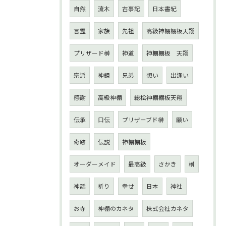
自然
流木
古事記
日本書紀
言霊
家族
先祖
高級神棚棚板天翔
プリザード榊
神道
神棚棚板 天翔
宗派
神鏡
兄弟
想い
出逢い
感謝
高級神棚
総桧神棚棚板天翔
伝承
口伝
プリザーブド榊
願い
奇跡
伝説
神棚棚板
オーダーメイド
最高級
さかき
榊
神話
祈り
幸せ
日本
神社
お寺
神棚のカネタ
株式会社カネタ