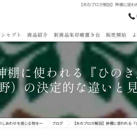
【木のプロが解説】神棚に使わ
コンセプト
商品紹介
新商品朱印帳置き台 販売開始
代表あいさつ
神棚に使われる『ひのき
野）の決定的な違いと
のしあわせを感じる物を～
ブログ
【木のプロが解説】神棚に使われる『