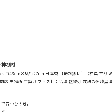
い神棚材
）で育つひのき。
ます。