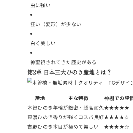
虫に強い
狂い（変形）が少ない
白く美しい
神聖視されてきた歴史がある
第2章 日本三大ひのき産地とは？
産地
主な特徴
神棚での評
木曽ひのき
年輪が緻密・超高耐久
★★★★★
東濃ひのき
香りが強くコスパ良好
★★★★☆
吉野ひのき
木目が極めて美しい
★★★★☆