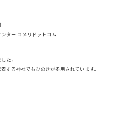
由
ました。
代表する神社でもひのきが多用されています。