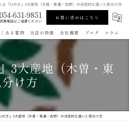
れる『ひのき』3大産地（木曽・東濃・吉野）の決定的な違いと見分け方
054-631-9851
お買い求めはこちら
営業電話はご遠慮ください
よくある質問
当店の特徴
会社概要
ブログ
コラム
高級
』3大産地（木曽・東
ペット用
見分け方
手作り
コンパクト
通販
ひのき』3大産地（木曽・東濃・吉野）の決定的な違いと見分け方