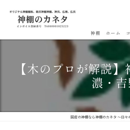
神棚
ホーム
【木のプロが解説】
濃・吉
国産の神棚なら神棚のカネタ ～日々