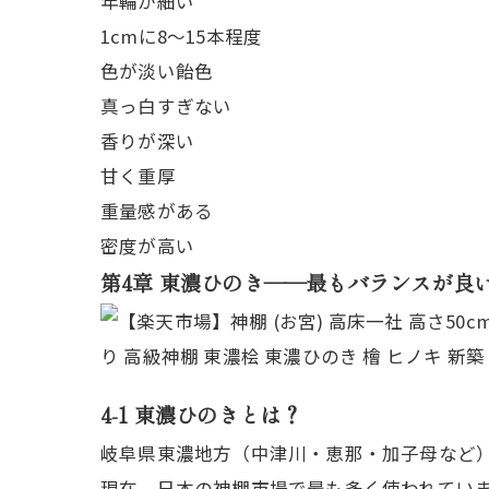
年輪が細い
1cmに8〜15本程度
色が淡い飴色
真っ白すぎない
香りが深い
甘く重厚
重量感がある
密度が高い
第4章 東濃ひのき――最もバランスが良
4-1 東濃ひのきとは？
岐阜県東濃地方（中津川・恵那・加子母など
現在、日本の神棚市場で最も多く使われてい