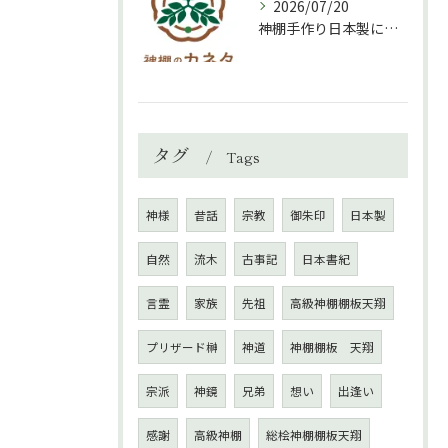
2026/07/20
神棚手作り日本製について
タグ
Tags
神様
昔話
宗教
御朱印
日本製
自然
流木
古事記
日本書紀
言霊
家族
先祖
高級神棚棚板天翔
プリザード榊
神道
神棚棚板 天翔
宗派
神鏡
兄弟
想い
出逢い
感謝
高級神棚
総桧神棚棚板天翔