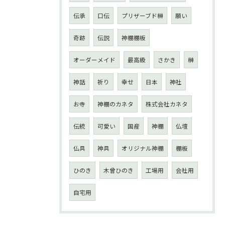
伝承
口伝
プリザーブド榊
願い
奇跡
伝説
神棚棚板
オーダーメイド
最高級
さかき
榊
神話
祈り
幸せ
日本
神社
お寺
神棚のカネタ
株式会社カネタ
伝統
可愛い
国産
神棚
仏壇
仏具
神具
オリジナル神棚
棚板
ひのき
木曾ひのき
工場用
会社用
自宅用