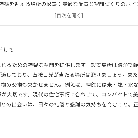
神様を迎える場所の秘訣：最適な配置と空間づくりのポイ
季節ごとのお手入れ法：神棚を清める伝統の習慣
日常に宿る神聖さ：神棚と共に歩む暮らしの精神
神棚の歴史と文化的背景を知る：日本の心を感じる
簡単ステップで実践！初心者でもできる美しい神棚の設置
指して
入れるための神聖な空間を提供します。設置場所は清浄で
が適しており、直接日光が当たる場所は避けましょう。ま
え物の交換も欠かせません。例えば、神饌には米・塩・水
慮が大切です。現代の住宅事情に合わせて、コンパクトで
棚との出会いは、日々の礼儀と感謝の気持ちを育むこと。