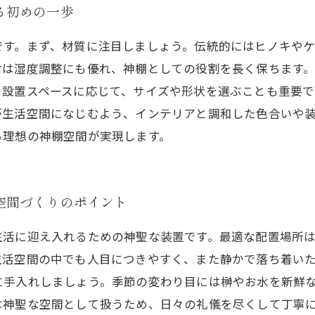
る初めの一歩
です。まず、材質に注目しましょう。伝統的にはヒノキや
材は湿度調整にも優れ、神棚としての役割を長く保ちます
。設置スペースに応じて、サイズや形状を選ぶことも重要で
が生活空間になじむよう、インテリアと調和した色合いや
る理想の神棚空間が実現します。
空間づくりのポイント
生活に迎え入れるための神聖な装置です。最適な配置場所
生活空間の中でも人目につきやすく、また静かで落ち着い
に手入れしましょう。季節の変わり目には榊やお水を新鮮
は神聖な空間として扱うため、日々の礼儀を尽くして丁寧