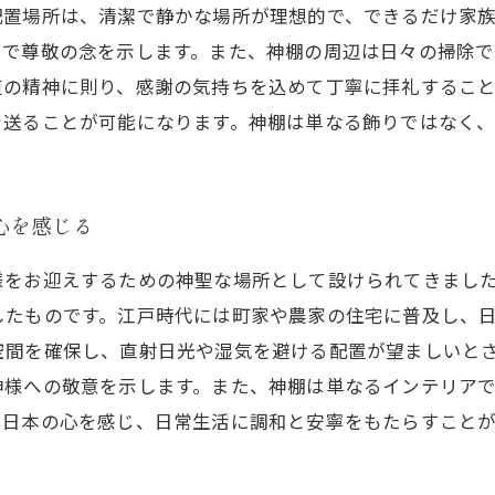
配置場所は、清潔で静かな場所が理想的で、できるだけ家
とで尊敬の念を示します。また、神棚の周辺は日々の掃除
道の精神に則り、感謝の気持ちを込めて丁寧に拝礼するこ
を送ることが可能になります。神棚は単なる飾りではなく
心を感じる
様をお迎えするための神聖な場所として設けられてきまし
したものです。江戸時代には町家や農家の住宅に普及し、
空間を確保し、直射日光や湿気を避ける配置が望ましいと
神様への敬意を示します。また、神棚は単なるインテリア
て日本の心を感じ、日常生活に調和と安寧をもたらすこと