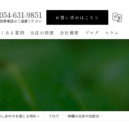
054-631-9851
お買い求めはこちら
営業電話はご遠慮ください
よくある質問
当店の特徴
会社概要
ブログ
コラム
高級
ペット用
手作り
コンパクト
通販
のしあわせを感じる物を～
ブログ
神棚は日本の伝統文…