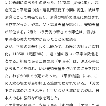
乱と悲劇に満ちたものだった。1178年（治承2年）、高
倉天皇と平清盛の娘・建礼門院徳子の間に誕生。彼は平
清盛にとって初孫であり、清盛の権勢の頂点に象徴され
る存在だった。翌年、父・高倉天皇が譲位し、安徳天皇
が即位する。2歳という異例の若さでの即位は、背後に
平清盛の強大な権力があったことを物語る。
だが、平家の栄華も長くは続かず、源氏との対立が深刻
化。1185年（元暦2年）、壇ノ浦の戦いで平家は敗北を
喫する。祖母である二位の尼（平時子）は、源氏の手に
落ちることを恐れ、幼い安徳天皇を抱いて海に身を投じ
た。わずか8歳での死であった。『平家物語』には、こ
の入水の場面が哀切極まる筆致で描かれている。「波の
下にも都のさぶらふぞ」と言いながら海に沈む姿は、日
本人の心に強烈な印象を残した。
この非業の最期は、安徳天皇を「水の神」「早世した子