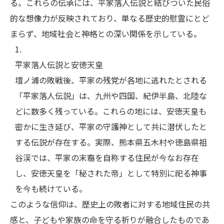
る。これらの伝承には、平家落人伝説と結びついた民俗
的な想像力が反映されており、単なる歴史的慰霊にとど
まらず、地域社会と神格との深い関係を示している。
平家落人伝説と安徳天皇
壇ノ浦の敗戦後、平家の残党が各地に逃れたとされる
「平家落人伝説」は、九州や四国、紀伊半島、北陸な
どに数多く残っている。これらの地には、安徳天皇も
密かに生き延び、平家の守護神として共に潜伏したと
する伝説が存在する。実際、熊本県五木村や徳島県祖
谷渓では、平家の末裔を自称する住民が今なお存在
し、安徳天皇を「秘された帝」として特別に祀る神事
を今も続けている。
このような信仰は、歴史上の敗者に対する地域住民の共
感と、子どもや家族の命を守る祈りが融合したものであ