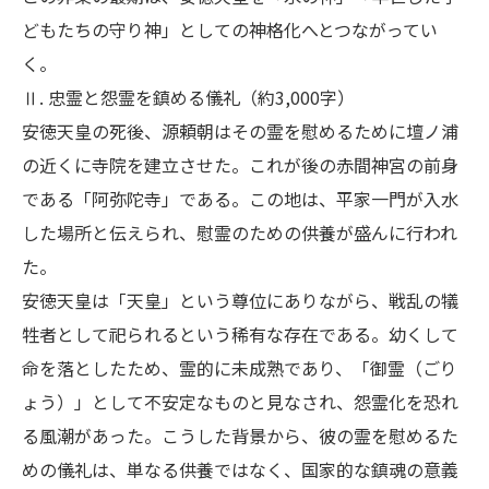
どもたちの守り神」としての神格化へとつながってい
く。
Ⅱ. 忠霊と怨霊を鎮める儀礼（約3,000字）
安徳天皇の死後、源頼朝はその霊を慰めるために壇ノ浦
の近くに寺院を建立させた。これが後の赤間神宮の前身
である「阿弥陀寺」である。この地は、平家一門が入水
した場所と伝えられ、慰霊のための供養が盛んに行われ
た。
安徳天皇は「天皇」という尊位にありながら、戦乱の犠
牲者として祀られるという稀有な存在である。幼くして
命を落としたため、霊的に未成熟であり、「御霊（ごり
ょう）」として不安定なものと見なされ、怨霊化を恐れ
る風潮があった。こうした背景から、彼の霊を慰めるた
めの儀礼は、単なる供養ではなく、国家的な鎮魂の意義