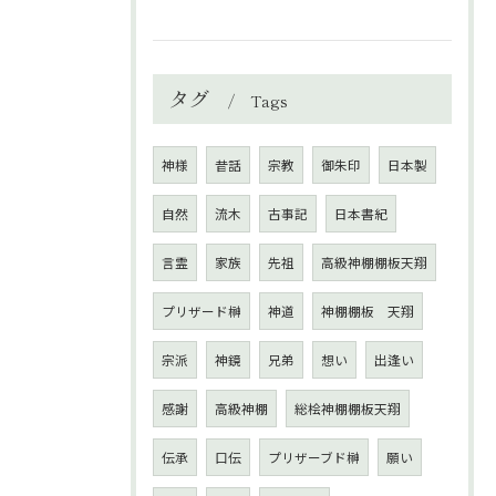
タグ
Tags
神様
昔話
宗教
御朱印
日本製
自然
流木
古事記
日本書紀
言霊
家族
先祖
高級神棚棚板天翔
プリザード榊
神道
神棚棚板 天翔
宗派
神鏡
兄弟
想い
出逢い
感謝
高級神棚
総桧神棚棚板天翔
伝承
口伝
プリザーブド榊
願い