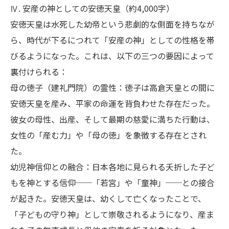
Ⅳ. 安産の神としての安徳天皇（約4,000字）
安徳天皇は水死した幼帝という悲劇的な側面を持ちなが
ら、時代が下るにつれて「安産の神」としての性格を帯
びるようになった。これは、以下の三つの要因によって
裏付けられる：
母の徳子（建礼門院）の霊性：徳子は高倉天皇との間に
安徳天皇を産み、平家の命運を背負わせた存在だった。
彼女の母性、出産、そして最期の慈愛に満ちた行動は、
女性の「産む力」や「母の徳」を象徴する存在とされ
た。
幼児神信仰との融合：日本各地に見られる夭折した子ど
もを神とする信仰──「若宮」や「童神」──との接合
が起きた。安徳天皇は、幼くして亡くなったことで、
「子どもの守り神」として崇敬されるようになり、産ま