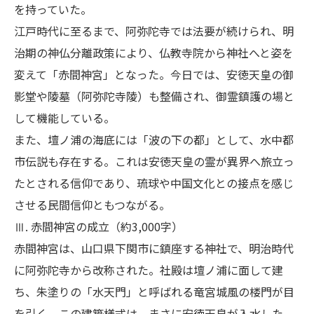
を持っていた。
江戸時代に至るまで、阿弥陀寺では法要が続けられ、明
治期の神仏分離政策により、仏教寺院から神社へと姿を
変えて「赤間神宮」となった。今日では、安徳天皇の御
影堂や陵墓（阿弥陀寺陵）も整備され、御霊鎮護の場と
して機能している。
また、壇ノ浦の海底には「波の下の都」として、水中都
市伝説も存在する。これは安徳天皇の霊が異界へ旅立っ
たとされる信仰であり、琉球や中国文化との接点を感じ
させる民間信仰ともつながる。
Ⅲ. 赤間神宮の成立（約3,000字）
赤間神宮は、山口県下関市に鎮座する神社で、明治時代
に阿弥陀寺から改称された。社殿は壇ノ浦に面して建
ち、朱塗りの「水天門」と呼ばれる竜宮城風の楼門が目
を引く。この建築様式は、まさに安徳天皇が入水した