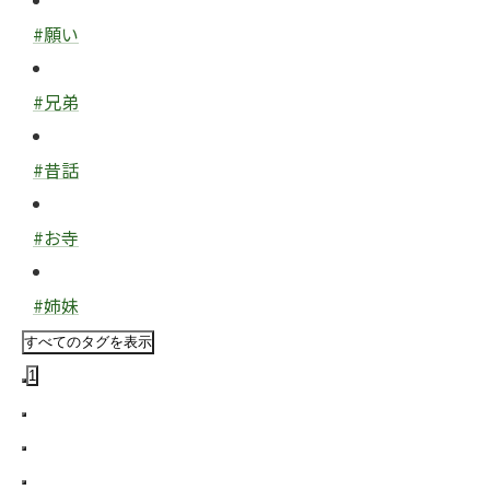
#願い
#兄弟
#昔話
#お寺
#姉妹
すべてのタグを表示
1