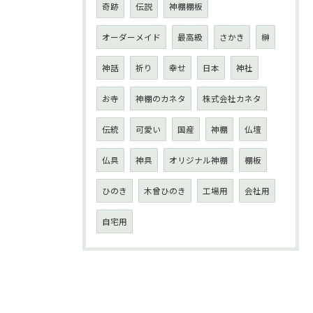
奇跡
伝説
神棚棚板
オーダーメイド
最高級
さかき
榊
神話
祈り
幸せ
日本
神社
お寺
神棚のカネタ
株式会社カネタ
伝統
可愛い
国産
神棚
仏壇
仏具
神具
オリジナル神棚
棚板
ひのき
木曾ひのき
工場用
会社用
自宅用