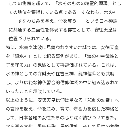
しての側面を超えて、「水そのものの精霊的顕現」とし
ての地位を獲得している点である。すなわち、水の神
──すなわち命を与え、命を奪う──という日本神話
に共通する二面性を体現する存在として、安徳天皇は
位置づけられている。
特に、水害や津波に見舞われやすい地域では、安徳天皇
を「鎮水神」として祀る事例があり、「海の神＝母性と
子を守る力」の象徴として再評価されている。これは、
水の神としての弁財天や住吉三神、龍神信仰とも共鳴
し、より広範な神仏習合的信仰体系の中に組み込まれて
いったことを示唆している。
以上のように、安徳天皇信仰は単なる「悲劇の幼帝」へ
の哀悼を超え、命を産み、育て、守る力を宿した神格と
して、日本各地の女性たちの心と深く結びついてきた。
水を巡る文化、平家伝説、民俗信仰、そして母性の象徴