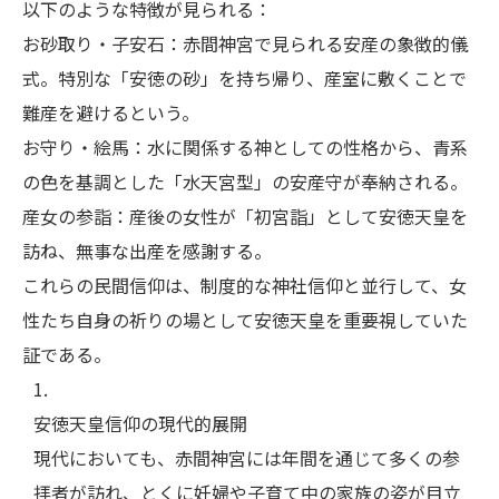
以下のような特徴が見られる：
お砂取り・子安石：赤間神宮で見られる安産の象徴的儀
式。特別な「安徳の砂」を持ち帰り、産室に敷くことで
難産を避けるという。
お守り・絵馬：水に関係する神としての性格から、青系
の色を基調とした「水天宮型」の安産守が奉納される。
産女の参詣：産後の女性が「初宮詣」として安徳天皇を
訪ね、無事な出産を感謝する。
これらの民間信仰は、制度的な神社信仰と並行して、女
性たち自身の祈りの場として安徳天皇を重要視していた
証である。
安徳天皇信仰の現代的展開
現代においても、赤間神宮には年間を通じて多くの参
拝者が訪れ、とくに妊婦や子育て中の家族の姿が目立