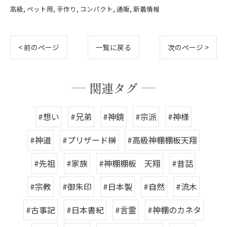
高級
ペット用
手作り
コンパクト
通販
新着情報
< 前のページ
一覧に戻る
次のページ >
関連タグ
#想い
#兄弟
#神鏡
#宗派
#神様
#神道
#プリザード榊
#高級神棚棚板天翔
#先祖
#家族
#神棚棚板 天翔
#昔話
#宗教
#御朱印
#日本製
#自然
#流木
#古事記
#日本書紀
#言霊
#神棚のカネタ