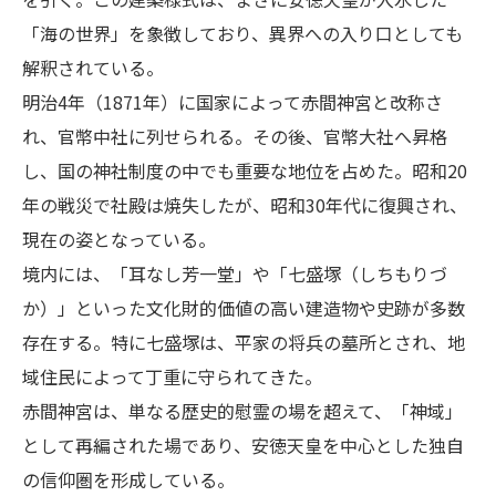
「海の世界」を象徴しており、異界への入り口としても
解釈されている。
明治4年（1871年）に国家によって赤間神宮と改称さ
れ、官幣中社に列せられる。その後、官幣大社へ昇格
し、国の神社制度の中でも重要な地位を占めた。昭和20
年の戦災で社殿は焼失したが、昭和30年代に復興され、
現在の姿となっている。
境内には、「耳なし芳一堂」や「七盛塚（しちもりづ
か）」といった文化財的価値の高い建造物や史跡が多数
存在する。特に七盛塚は、平家の将兵の墓所とされ、地
域住民によって丁重に守られてきた。
赤間神宮は、単なる歴史的慰霊の場を超えて、「神域」
として再編された場であり、安徳天皇を中心とした独自
の信仰圏を形成している。