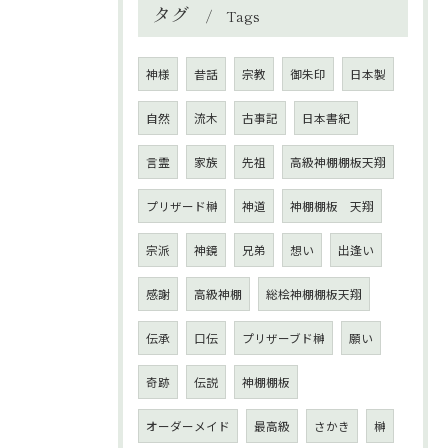
タグ
Tags
神様
昔話
宗教
御朱印
日本製
自然
流木
古事記
日本書紀
言霊
家族
先祖
高級神棚棚板天翔
プリザード榊
神道
神棚棚板 天翔
宗派
神鏡
兄弟
想い
出逢い
感謝
高級神棚
総桧神棚棚板天翔
伝承
口伝
プリザーブド榊
願い
奇跡
伝説
神棚棚板
オーダーメイド
最高級
さかき
榊