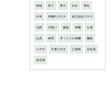
神話
祈り
幸せ
日本
神社
お寺
神棚のカネタ
株式会社カネタ
伝統
可愛い
国産
神棚
仏壇
仏具
神具
オリジナル神棚
棚板
ひのき
木曾ひのき
工場用
会社用
自宅用