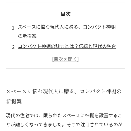
目次
スペースに悩む現代人に贈る、コンパクト神棚
の新提案
コンパクト神棚の魅力とは？伝統と現代の融合
ポイントを解説
失敗しないコンパクト神棚の選び方、素材と形
状の多様性を知ろう
実際に置いてみた！限られた空間での設置ポイ
スペースに悩む現代人に贈る、コンパクト神棚の
ントと注意点
新提案
設置完了！コンパクト神棚がもたらす心地よい
神聖空間の作り方
現代の住宅では、限られたスペースに神棚を設置するこ
コンパクト神棚選びのポイントを押さえて、あ
とが難しくなってきました。そこで注目されているのが