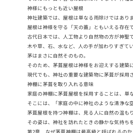
神様にもっとも近い屋根
神社建築では、屋根は単なる雨除けではあり
屋根は神様を守る「天の蓋」ともいえる存在
古代日本では、人工物より自然物の方が神聖
木や草、石、水など、人の手が加わりすぎて
茅はまさに自然そのもの。
そのため、茅葺屋根は神様をお迎えする建築
現代でも、神社の重要な建築物に茅葺が採用
神棚に茅葺を取り入れる意味
家庭の神棚に茅葺屋根を採用することは、単
そこには、「家庭の中に神社のような清浄な
茅葺屋根を持つ神棚は、見る人に自然の温も
その姿は、神社を訪れたときの静かな気持ち
第2章 なぜ茅葺神棚は最高級と呼ばれるのか