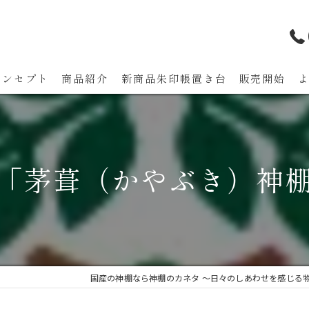
コンセプト
商品紹介
新商品朱印帳置き台 販売開始
代表あいさつ
「茅葺（かやぶき）神
国産の神棚なら神棚のカネタ ～日々のしあわせを感じる