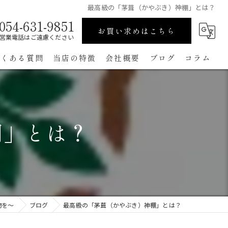
最高級の「茅葺（かやぶき）神棚」とは？
054-631-9851
お買い求めはこちら
営業電話はご遠慮ください
よくある質問
当店の特徴
会社概要
ブログ
コラム
高級
ペット用
棚」とは？
手作り
コンパクト
通販
物を～
ブログ
最高級の「茅葺（かやぶき）神棚」とは？