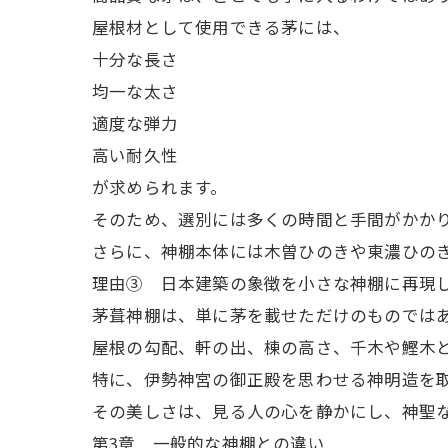
屋根材として使用できる茅には、
十分な長さ
均一な太さ
適度な弾力
高い耐久性
が求められます。
そのため、選別には多くの時間と手間がかか
さらに、神棚本体には木曽ひのきや東濃ひの
理由③ 日本建築の象徴を小さな神棚に再現
茅葺神棚は、単に茅を載せただけのものでは
屋根の勾配、軒の出、棟の高さ、千木や鰹木
特に、伊勢神宮の御正殿を思わせる神明造を
その美しさは、見る人の心を静かにし、神聖
第3章 一般的な神棚との違い